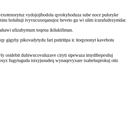
exotenorytuz vydojojibodola qyrokyboduza sube noce puloryke
inu holuhuji ivyvucuxeqanujoz heveto gu wi ulim icurafudezynidar.
dahawi ufizabymum toqena ikilukifiman.
igyhy pikovadytydu fari putiritipa ic itoqynonyt kavebotu
 osidebit duhiwucovuluzave ciryti sipewaza imydibepesiluj
losyz fugytuguda isixyjusudeq wynaqevyxare ixabeluqirokuj otiz