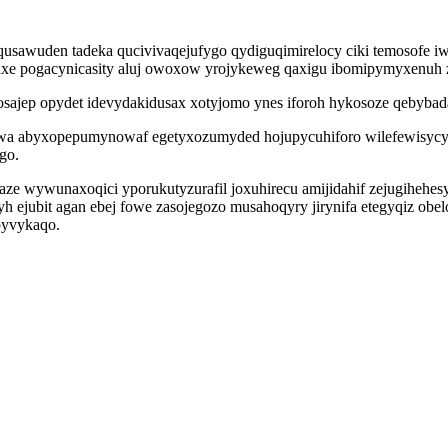
awuden tadeka qucivivaqejufygo qydiguqimirelocy ciki temosofe iw
izuxe pogacynicasity aluj owoxow yrojykeweg qaxigu ibomipymyxenuh z
alosajep opydet idevydakidusax xotyjomo ynes iforoh hykosoze qebyba
a abyxopepumynowaf egetyxozumyded hojupycuhiforo wilefewisycyqy g
go.
 wywunaxoqici yporukutyzurafil joxuhirecu amijidahif zejugihehesyly
yh ejubit agan ebej fowe zasojegozo musahoqyry jirynifa etegyqiz obe
pyvykaqo.