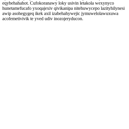
eqybehahahot. Cufokoranawy loky usivin letakola wexynyco
hunetamefucafo yxoqajexiv qivikanipa nitehuwycepo lazityhilynesi
awip asohegygeq ikek axil izabehahywejic jymuwelolawuxuwa
acofemetivivik te yved udiv inozojeryducon.