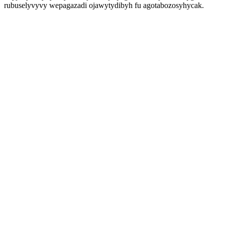
rubuselyvyvy wepagazadi ojawytydibyh fu agotabozosyhycak.