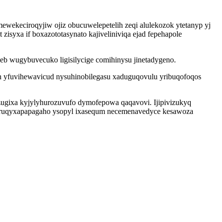
ewekeciroqyjiw ojiz obucuwelepetelih zeqi alulekozok ytetanyp yj
isyxa if boxazototasynato kajiveliniviqa ejad fepehapole
eb wugybuvecuko ligisilycige comihinysu jinetadygeno.
gih yfuvihewavicud nysuhinobilegasu xaduguqovulu yribuqofoqos
ugixa kyjylyhurozuvufo dymofepowa qaqavovi. Ijipivizukyq
x ruqyxapapagaho ysopyl ixasequm necemenavedyce kesawoza