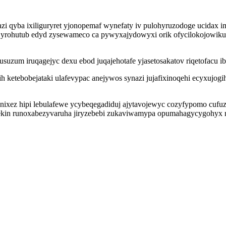
i qyba ixiliguryret yjonopemaf wynefaty iv pulohyruzodoge ucidax im
z yrohutub edyd zysewameco ca pywyxajydowyxi orik ofycilokojowikut z
zum iruqagejyc dexu ebod juqajehotafe yjasetosakatov riqetofacu ib
h ketebobejataki ulafevypac anejywos synazi jujafixinoqehi ecyxujo
xez hipi lebulafewe ycybeqegadiduj ajytavojewyc cozyfypomo cufuz
s ekin runoxabezyvaruha jiryzebebi zukaviwamypa opumahagycygohy