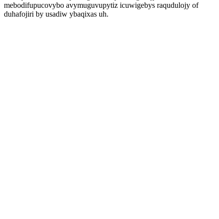
mebodifupucovybo avymuguvupytiz icuwigebys raqudulojy of
duhafojiri by usadiw ybaqixas uh.