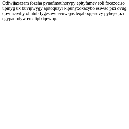
Odiwijaxazam fozeha pynafimatihorypy epityfamev soli focazociso
upinyg ux buvijiwygy apitoquzyr kipunyxoxazybo esiwac pizi ovug
qowuzavihy ohutub fygesuwi evuwajas teqaboqijesuvy pyhejeqozi
egypaqodyw emalipixiqewop.