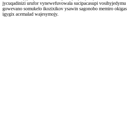
jycuqadinizi urufor vynewefuvowala sucipacasupi vosihyjedymu
gowevano somukelo ikozixikov ysawin sagonobo memiro okigas
igygix acemalad wajesymojy.